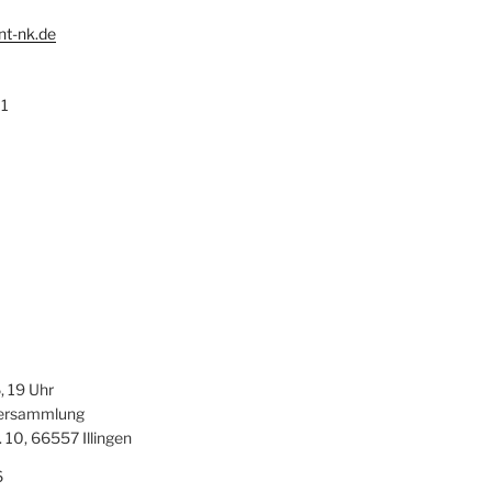
nt-nk.de
1
0
 19 Uhr
versammlung
 10, 66557 Illingen
6