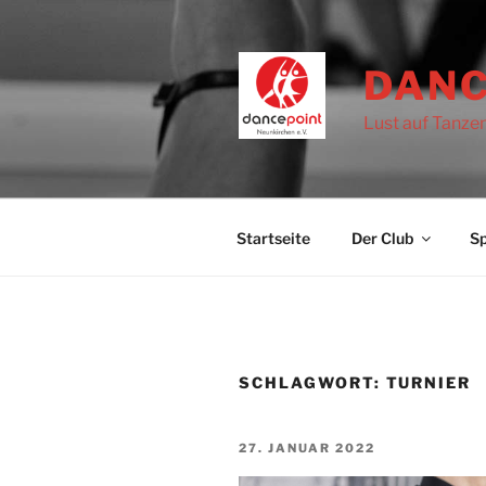
Zum
Inhalt
springen
DANC
Lust auf Tanze
Startseite
Der Club
Sp
SCHLAGWORT:
TURNIER
VERÖFFENTLICHT
27. JANUAR 2022
AM