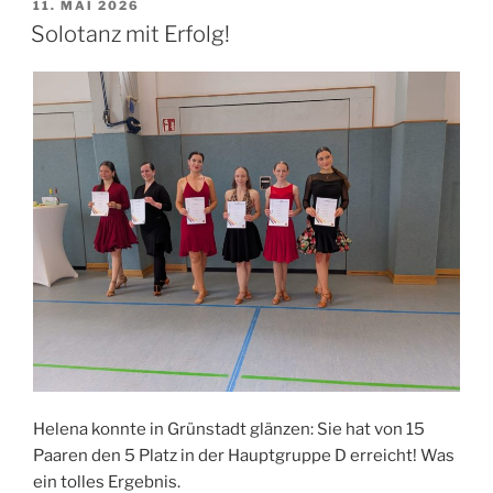
VERÖFFENTLICHT
11. MAI 2026
AM
Solotanz mit Erfolg!
Helena konnte in Grünstadt glänzen: Sie hat von 15
Paaren den 5 Platz in der Hauptgruppe D erreicht! Was
ein tolles Ergebnis.