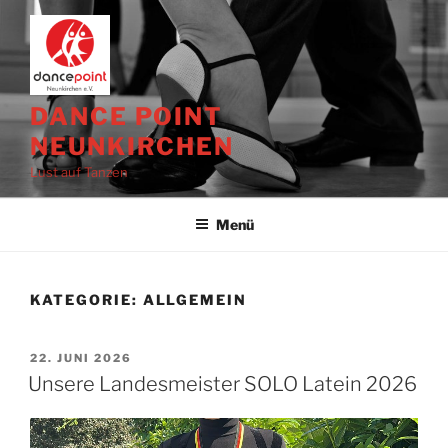
Zum
Inhalt
springen
DANCE POINT
NEUNKIRCHEN
Lust auf Tanzen
Menü
KATEGORIE:
ALLGEMEIN
VERÖFFENTLICHT
22. JUNI 2026
AM
Unsere Landesmeister SOLO Latein 2026