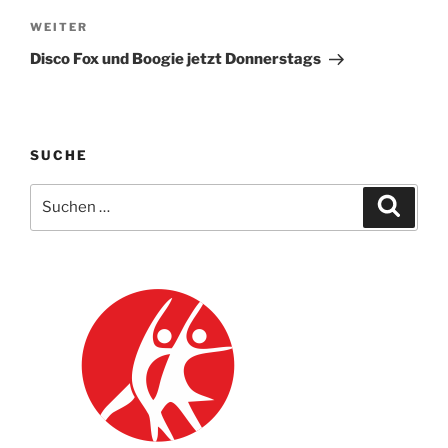
Nächster
WEITER
Beitrag
Disco Fox und Boogie jetzt Donnerstags
SUCHE
Suche
Suche
nach: