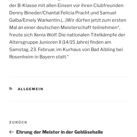
der B-Klasse mit allen Einsen vor ihren Clubfreunden
Denny Bineder/Chantal Felicia Pracht und Samuel
Galba/Emely Warkentin.(…)Wir dürfen jetzt zum ersten
Mal an einer deutschen Meisterschaft teilnehmen“,
freute sich Xenia Wolf. Die nationalen Titelkämpfe der
Altersgruppe Junioren II (14/15 Jahre) finden am
Samstag, 23. Februar, im Kurhaus von Bad Aibling bei
Rosenheim in Bayern statt.“
KATEGORIEN
ALLGEMEIN
Beitragsnavigation
Vorheriger
ZURÜCK
Beitrag
Ehrung der Meister in der Gebläsehalle