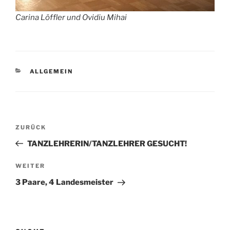
Carina Löffler und Ovidiu Mihai
KATEGORIEN
ALLGEMEIN
Beitragsnavigation
Vorheriger
ZURÜCK
Beitrag
TANZLEHRERIN/TANZLEHRER GESUCHT!
Nächster
WEITER
Beitrag
3 Paare, 4 Landesmeister