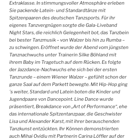
Extraklasse. In stimmungsvoller Atmosphäre erleben
Sie packende Latein- und Standardtänze mit
Spitzenpaaren des deutschen Tanzsports. Für ihr
eigenes Tanzvergnügen sorgte die Gala-Liveband
Night Stars, die reichlich Gelegenheit bot, das Tanzbein
bei bester Tanzmusik – von Walzer bis hin zu Rumba –
zu schwingen. Eröffnet wurde der Abend vom jüngsten
Tanznachwuchs unter Trainerin Silke Böhland mit
ihrem Baby im Tragetuch auf dem Rücken. Es folgte
der Jazzdance-Nachwuchs ehe sich bei der ersten
Tanzrunde – einem Wiener Walzer – gefühlt schon der
ganze Saal auf dem Parkett bewegte. Mit Hip-Hop ging
´s weiter, Standard und Latein boten die Kinder und
Jugendpaare von Dancepoint. Line Dance wurde
präsentiert, Breakdance von „Art of Performance“, ehe
das internationale Spitzentanzpaar, die Geschwister
Lisa und Alexander Karst, mit ihrer berauschenden
Tanzkunst entzückten. Ihr Können demonstrierten
auch Mihai Ovidiu mit Partnerin Carina Löffler auf der