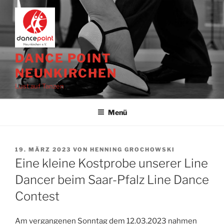
Zum
Inhalt
springen
DANCE POINT
NEUNKIRCHEN
Lust auf Tanzen
Menü
VERÖFFENTLICHT
19. MÄRZ 2023
VON
HENNING GROCHOWSKI
AM
Eine kleine Kostprobe unserer Line
Dancer beim Saar-Pfalz Line Dance
Contest
Am vergangenen Sonntag dem 12.03.2023 nahmen