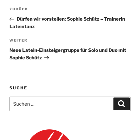
Beitragsnavigation
Vorheriger
ZURÜCK
Beitrag
Dürfen wir vorstellen: Sophie Schütz – Trainerin
Lateintanz
Nächster
WEITER
Beitrag
Neue Latein-Einsteigergruppe für Solo und Duo mit
Sophie Schütz
SUCHE
Suche
Suche
nach: