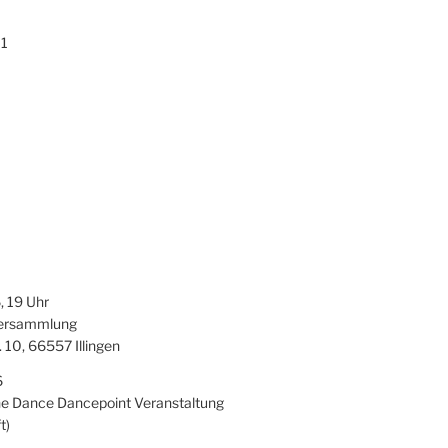
1
0
 19 Uhr
versammlung
 10, 66557 Illingen
6
ne Dance Dancepoint Veranstaltung
t)