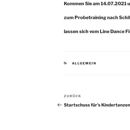
Kommen Sie am 14.07.2021 u
zum Probetraining nach Schiff
lassen sich vom Line Dance Fie
KATEGORIEN
ALLGEMEIN
Beitragsnavigation
Vorheriger
ZURÜCK
Beitrag
Startschuss für’s Kindertanze