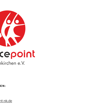
EN:
nt-nk.de