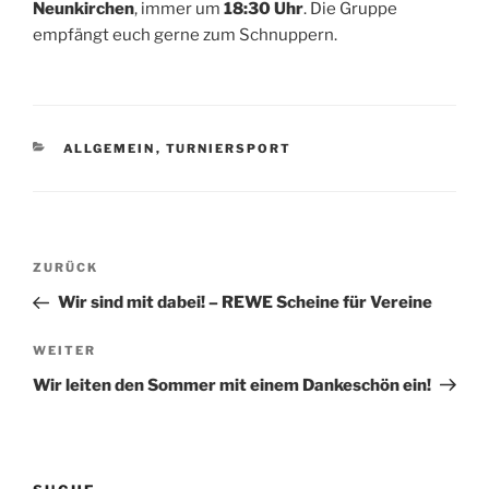
Neunkirchen
, immer um
18:30 Uhr
. Die Gruppe
empfängt euch gerne zum Schnuppern.
KATEGORIEN
ALLGEMEIN
,
TURNIERSPORT
Beitragsnavigation
Vorheriger
ZURÜCK
Beitrag
Wir sind mit dabei! – REWE Scheine für Vereine
Nächster
WEITER
Beitrag
Wir leiten den Sommer mit einem Dankeschön ein!