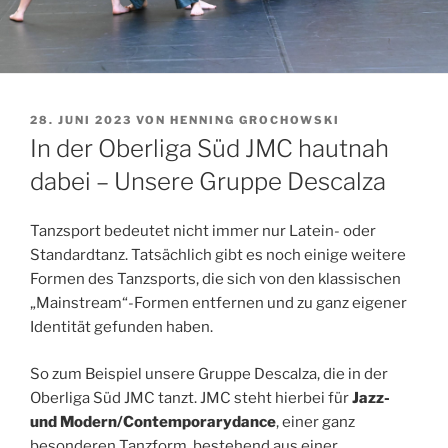
VERÖFFENTLICHT
28. JUNI 2023
VON
HENNING GROCHOWSKI
AM
In der Oberliga Süd JMC hautnah
dabei – Unsere Gruppe Descalza
Tanzsport bedeutet nicht immer nur Latein- oder
Standardtanz. Tatsächlich gibt es noch einige weitere
Formen des Tanzsports, die sich von den klassischen
„Mainstream“-Formen entfernen und zu ganz eigener
Identität gefunden haben.
So zum Beispiel unsere Gruppe Descalza, die in der
Oberliga Süd JMC tanzt. JMC steht hierbei für
Jazz-
und Modern/Contemporarydance
, einer ganz
besonderen Tanzform, bestehend aus einer